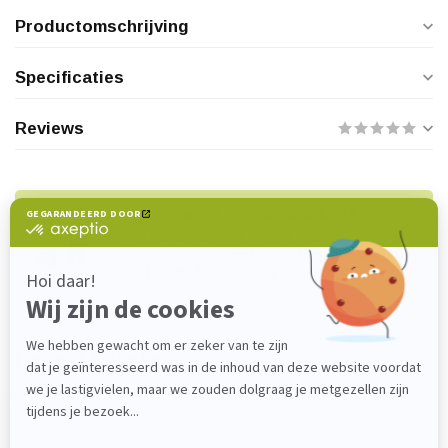
Productomschrijving
Specificaties
Reviews
Heeft u vragen over dit product?
Neem gerust contact op met onze
klantenservice via
verkoop@lijmenwinkel.nl
of
+31 (0)85 4011571
. Wij helpen u graag!
Recent bekeken