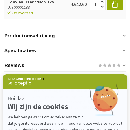
Coaxiaal Elektrisch 12V
€642,60
LUB00001183
Op voorraad
Productomschrijving
Specificaties
Reviews
Heeft u vragen over dit product?
Neem gerust contact op met onze
klantenservice via
verkoop@lijmenwinkel.nl
of
+31 (0)85 4011571
. Wij helpen u graag!