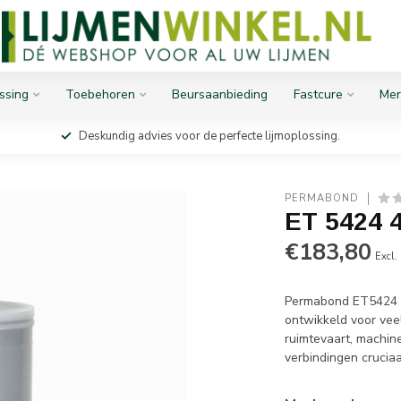
ssing
Toebehoren
Beursaanbieding
Fastcure
Mer
Deskundig advies voor de perfecte lijmoplossing.
PERMABOND
ET 5424 
€183,80
Excl.
Permabond ET5424 i
ontwikkeld voor vee
ruimtevaart, machin
verbindingen cruciaa