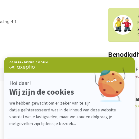
ding 4:1.
Benodigd
MF
Nie
Ha
Op 
Je beoordeling toevoegen