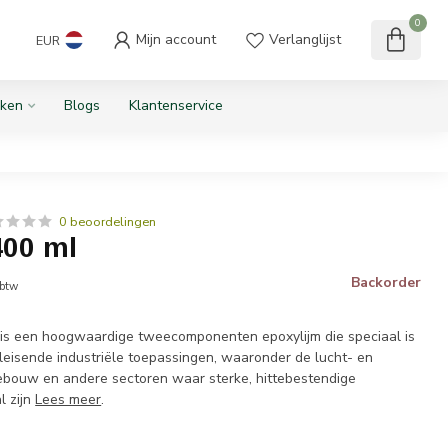
0
Mijn account
Verlanglijst
EUR
ken
Blogs
Klantenservice
0 beoordelingen
400 ml
Backorder
 btw
s een hoogwaardige tweecomponenten epoxylijm die speciaal is
leisende industriële toepassingen, waaronder de lucht- en
ebouw en andere sectoren waar sterke, hittebestendige
l zijn
Lees meer
.