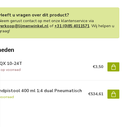
Heeft u vragen over dit product?
Neem gerust contact op met onze klantenservice via
verkoop@lijmenwinkel.nl
of
+31 (0)85 4011571
. Wij helpen u
graag!
heden
QX 10-24T
€3,50
t op voorraad
ndpistool 400 ml 1:4 dual Pneumatisch
€534,61
voorraad