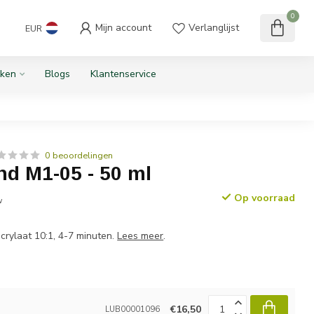
0
Mijn account
Verlanglijst
EUR
ken
Blogs
Klantenservice
0 beoordelingen
d M1-05 - 50 ml
Op voorraad
w
crylaat 10:1, 4-7 minuten.
Lees meer
.
€16,50
LUB00001096