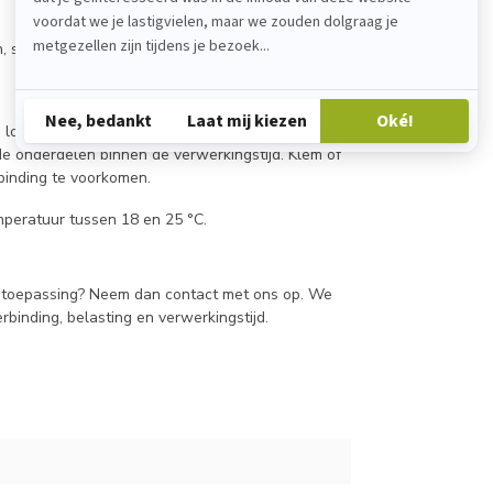
 staal, RVS, aluminium en veel kunststoffen
 losse delen is. Gebruik de juiste mengtuit, breng
de onderdelen binnen de verwerkingstijd. Klem of
binding te voorkomen.
mperatuur tussen 18 en 25 °C.
of toepassing? Neem dan contact met ons op. We
rbinding, belasting en verwerkingstijd.