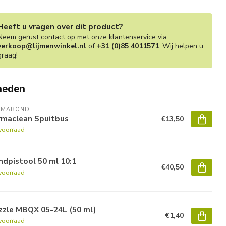
Heeft u vragen over dit product?
Neem gerust contact op met onze klantenservice via
verkoop@lijmenwinkel.nl
of
+31 (0)85 4011571
. Wij helpen u
graag!
heden
RMABOND
rmaclean Spuitbus
€13,50
voorraad
dpistool 50 ml 10:1
€40,50
voorraad
zzle MBQX 05-24L (50 ml)
€1,40
voorraad