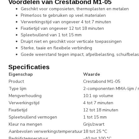
Voordelen van Crestabond M1-05
Geschikt voor composieten, thermoplasten en metalen
Primerloos te gebruiken op veel materialen
Verwerkingstijd van ongeveer 4 tot 7 minuten
Fixatietijd van ongeveer 12 tot 18 minuten
Spleetvullend van 1 tot 15 mm
Druipt niet en geschikt voor verticale toepassingen
Sterke, taaie en flexibele verbinding
Goede weerstand tegen impact, afpelbelasting, schuifbelas
Specificaties
Eigenschap
Waarde
Product
Crestabond M1-05
Type lijm
2-componenten MMA-lijm / m
Mengverhouding
10:1 op volume
Verwerkingstijd
4 tot 7 minuten
Fixatietijd
12 tot 18 minuten
Spleetvullend vermogen
1 tot 15 mm
Kleur na mengen
Grijs/zwart
Aanbevolen verwerkingstemperatuur
18 tot 25 °C
Bedrijfstemperatuur
-40 tot 100 °C