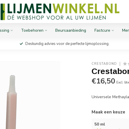
ssing
Toebehoren
Beursaanbieding
Fastcure
Mer
Deskundig advies voor de perfecte lijmoplossing.
CRESTABOND
Crestabon
€16,50
Excl. bt
Universele Methayla
Maak een keuze
50 ml