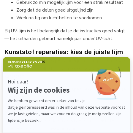
Gebruik zo min mogelijk lijm voor een strak resultaat
Zorg dat de delen goed uitgelijnd zijn
Werk rustig om luchtbellen te voorkomen
Bij UV-lijm is het belangrijk dat je de instructies goed volgt
— het uitharden gebeurt namelijk pas onder UV-licht.
Kunststof reparaties: kies de juiste lijm
Kunststof lijkt eenvoudig, maar kan juist lastig zijn om goed
te verlijmen. Niet elke lijm hecht even goed op elk type
kunststof.
Daarom is het belangrijk om een specifieke
kunststoflijm
te
gebruiken.
Houd hier rekening mee:
Controleer of de delen goed op elkaar aansluiten
Breng de lijm nauwkeurig aan