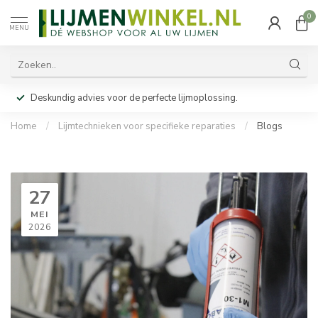
0
MENU
Deskundig advies voor de perfecte lijmoplossing.
Home
/
Lijmtechnieken voor specifieke reparaties
/
Blogs
27
MEI
2026